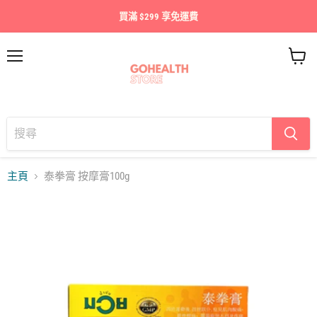
買滿 $299 享免運費
目
查
錄
看
購
物
車
主頁
泰拳膏 按摩膏100g