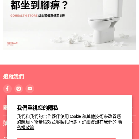
追蹤我們
找
找
找
到
到
到
我
我
我
關於我們
我們重視您的隱私
們
們
們
Facebook
Instagram
電
我們和我們的合作夥伴使用 cookie 和其他技術來改善您
郵
的體驗、衡量績效並客製化行銷。詳細資訊在我們的
隱
購物指南
私權政策