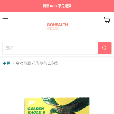
買滿 $299 享免運費
目
查
錄
看
購
物
車
主頁
金牌飛鷹 花旗參茶 20包裝