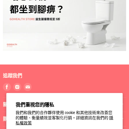
追蹤我們
找
找
找
到
到
到
我
我
我
關於我們
我們重視您的隱私
們
們
們
Facebook
Instagram
電
我們和我們的合作夥伴使用 cookie 和其他技術來改善您
郵
的體驗、衡量績效並客製化行銷。詳細資訊在我們的
隱
購物指南
私權政策