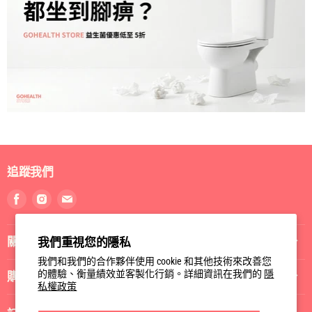
追蹤我們
找
找
找
到
到
到
我
我
我
關於我們
我們重視您的隱私
們
們
們
Facebook
Instagram
電
我們和我們的合作夥伴使用 cookie 和其他技術來改善您
郵
的體驗、衡量績效並客製化行銷。詳細資訊在我們的
隱
購物指南
私權政策