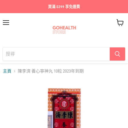
買滿 $299 享免運費
目
查
錄
看
購
物
車
主頁
陳李濟 養心寧神丸 10粒 2023年到期