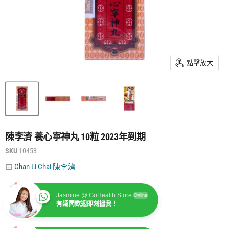
點擊放大
陳李濟 養心寧神丸 10粒 2023年到期
SKU
10453
由
Chan Li Chai 陳李濟
Jasmine @ GoHealth Store
Online
有疑問歡迎即刻搵我！